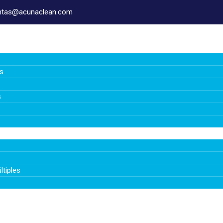
ntas@acunaclean.com
os
s
ltiples