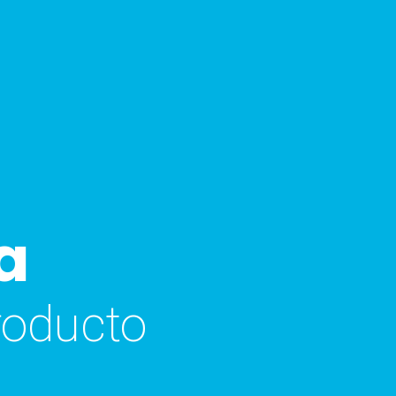
a
roducto