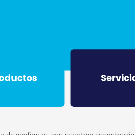
oductos
Servici