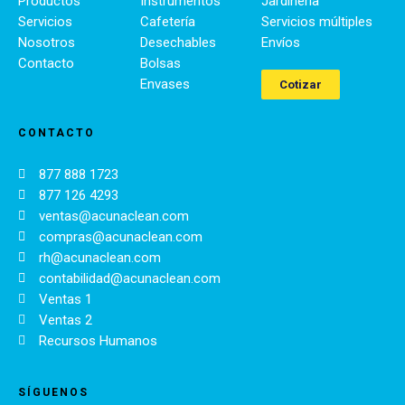
Productos
Instrumentos
Jardinería
Servicios
Cafetería
Servicios múltiples
Nosotros
Desechables
Envíos
Contacto
Bolsas
Envases
Cotizar
CONTACTO
877 888 1723
877 126 4293
ventas@acunaclean.com
compras@acunaclean.com
rh@acunaclean.com
contabilidad@acunaclean.com
Ventas 1
Ventas 2
Recursos Humanos
SÍGUENOS