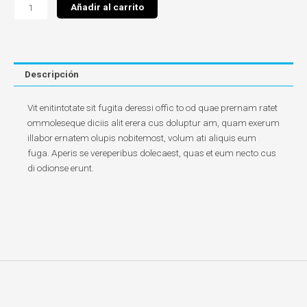
Plato
Añadir al carrito
pastelero
cantidad
Descripción
Vit enitintotate sit fugita deressi offic to od quae prernam ratet
ommoleseque diciis alit erera cus doluptur am, quam exerum
illabor ernatem olupis nobitemost, volum ati aliquis eum
fuga. Aperis se vereperibus dolecaest, quas et eum necto cus
di odionse erunt.